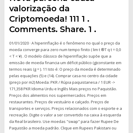
valorização da
Criptomoeda! 111 1 .
Comments. Share. 1 .
01/01/2020 · A hiperinflação é o fenômeno no qual o preço da
moeda converge para zero num tempo finito ( lim t ®T q t = 0,0
< T < ¥) . O modelo clássico de hiperinflação supõe que a
emissão de moeda financia um déficit público (g)constante em
termos reais (g = ). 11 Isto é: O preço da moeda é determinado
pelas equações (5) e (14). Comprar casa no centro da cidade
(preço por m2) Moeda: PKR / Rúpia paquistanesa / 1 EUR ->
171,358 PKR Idioma Urdu e Inglês Mais preços no Paquistão.
Preços dos alimentos nos supermercados. Preços em
restaurantes. Preços de vestuário e calçado. Preços de
transportes e serviços. Preços relacionados com o esporte e a
recreação. Digite o valor a ser convertido na caixa à esquerda
da Real brasileiro. Use moedas "swap" para fazer Rupee De
Paquistão a moeda padrão. Clique em Rupees Pakistani ou