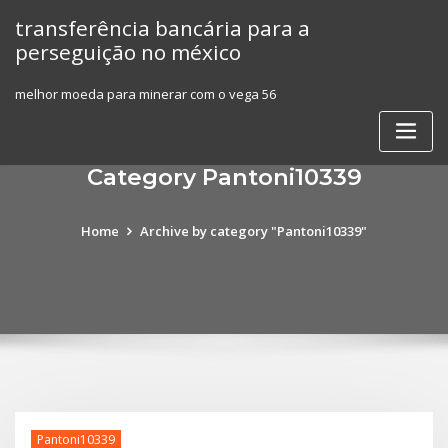
Skip
transferência bancária para a
to
perseguição no méxico
content
melhor moeda para minerar com o vega 56
Category Pantoni10339
Home
Archive by category "Pantoni10339"
Pantoni10339