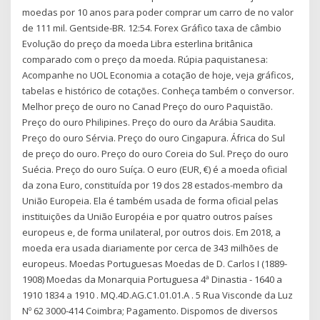
moedas por 10 anos para poder comprar um carro de no valor
de 111 mil. Gentside-BR. 12:54. Forex Gráfico taxa de câmbio
Evolução do preço da moeda Libra esterlina britânica
comparado com o preço da moeda. Rúpia paquistanesa:
Acompanhe no UOL Economia a cotação de hoje, veja gráficos,
tabelas e histórico de cotações. Conheça também o conversor.
Melhor preço de ouro no Canad Preço do ouro Paquistão.
Preço do ouro Philipines. Preço do ouro da Arábia Saudita.
Preço do ouro Sérvia. Preço do ouro Cingapura. África do Sul
de preço do ouro. Preço do ouro Coreia do Sul. Preço do ouro
Suécia. Preço do ouro Suíça. O euro (EUR, €) é a moeda oficial
da zona Euro, constituída por 19 dos 28 estados-membro da
União Europeia. Ela é também usada de forma oficial pelas
instituições da União Européia e por quatro outros países
europeus e, de forma unilateral, por outros dois. Em 2018, a
moeda era usada diariamente por cerca de 343 milhões de
europeus. Moedas Portuguesas Moedas de D. Carlos I (1889-
1908) Moedas da Monarquia Portuguesa 4ª Dinastia - 1640 a
1910 1834 a 1910 . MQ.4D.AG.C1.01.01.A . 5 Rua Visconde da Luz
Nº 62 3000-414 Coimbra; Pagamento. Dispomos de diversos