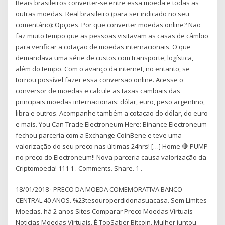
Reais brasileiros converter-se entre essa moeda e todas as
outras moedas. Real brasileiro (para ser indicado no seu
comentário): Opções. Por que converter moedas online? Não
faz muito tempo que as pessoas visitavam as casas de câmbio
para verificar a cotação de moedas internacionais. O que
demandava uma série de custos com transporte, logística,
além do tempo. Com o avanço da internet, no entanto, se
tornou possível fazer essa conversão online. Acesse o
conversor de moedas e calcule as taxas cambiais das
principais moedas internacionais: dólar, euro, peso argentino,
libra e outros. Acompanhe também a cotação do dólar, do euro
e mais. You Can Trade Electroneum Here: Binance Electroneum
fechou parceria com a Exchange CoinBene e teve uma
valorização do seu preço nas últimas 24hrs! […] Home 🛑 PUMP
no preço do Electroneum!! Nova parceria causa valorização da
Criptomoeda! 111 1 . Comments. Share. 1 .
18/01/2018 · PRECO DA MOEDA COMEMORATIVA BANCO
CENTRAL 40 ANOS. %23tesouroperdidonasuacasa. Sem Limites
Moedas. há 2 anos Sites Comparar Preço Moedas Virtuais -
Noticias Moedas Virtuais. É TopSaber Bitcoin. Mulher juntou