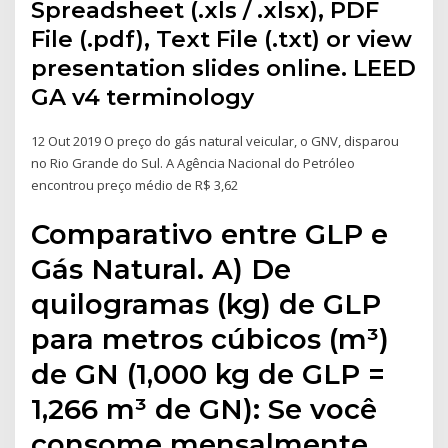
Spreadsheet (.xls / .xlsx), PDF
File (.pdf), Text File (.txt) or view
presentation slides online. LEED
GA v4 terminology
12 Out 2019 O preço do gás natural veicular, o GNV, disparou
no Rio Grande do Sul. A Agência Nacional do Petróleo
encontrou preço médio de R$ 3,62
Comparativo entre GLP e
Gás Natural. A) De
quilogramas (kg) de GLP
para metros cúbicos (m³)
de GN (1,000 kg de GLP =
1,266 m³ de GN): Se você
consome mensalmente