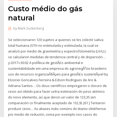
Custo médio do gás
natural
by
Mark Zuckerberg
Se seleccionaron 120 sujetos a quienes se les colectó saliva
total humana (STH no estimulada y estimulada, la cual se
analizó por medio de gravimetría y espectrofotometría (LV/LU;
se calcularon medidas de tendencia central y de dispersión…
y:2017:i:30:02 A polÃ­tica de gestÃ£o ambiental e
sustentabilidade em uma empresa do agronegÃ³cio brasileiro:
uso de recursos organizaÃ§Ãµes para gestÃ£o sustentÃ¡vel by
Elcionei Goncalves Ferreira & Edson Rodrigues de Aro &
Adriana Santos… Os dous científicos empregaron o cloruro de
cesio así obtido para facer unha estimación do peso atómico
do novo elemento, ao que deron un valor de 123,35 (en
comparación co finalmente aceptado de 132,9). [61 ] Tentaron
producir cesio… As aliaxes máis comúns do titanio obtéñense
por medio de redución, coma por exemplo nos casos do