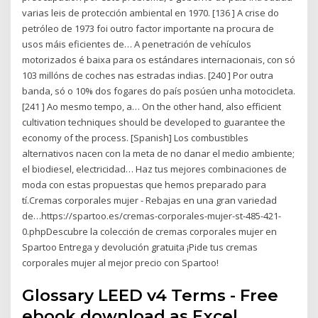
varias leis de protección ambiental en 1970. [136 ] A crise do
petróleo de 1973 foi outro factor importante na procura de
usos máis eficientes de… A penetración de vehículos
motorizados é baixa para os estándares internacionais, con só
103 millóns de coches nas estradas indias. [240 ] Por outra
banda, só o 10% dos fogares do país posúen unha motocicleta.
[241 ] Ao mesmo tempo, a… On the other hand, also efficient
cultivation techniques should be developed to guarantee the
economy of the process. [Spanish] Los combustibles
alternativos nacen con la meta de no danar el medio ambiente;
el biodiesel, electricidad… Haz tus mejores combinaciones de
moda con estas propuestas que hemos preparado para
tí.Cremas corporales mujer - Rebajas en una gran variedad
de…https://spartoo.es/cremas-corporales-mujer-st-485-421-
0.phpDescubre la colección de cremas corporales mujer en
Spartoo Entrega y devolución gratuita ¡Pide tus cremas
corporales mujer al mejor precio con Spartoo!
Glossary LEED v4 Terms - Free
ebook download as Excel