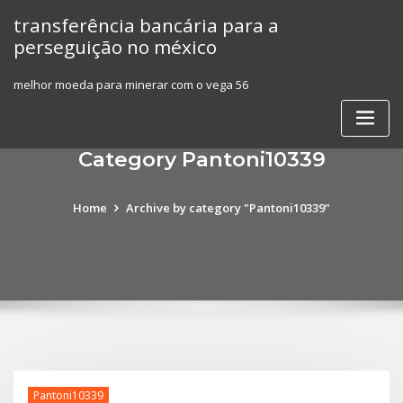
Skip
transferência bancária para a
to
perseguição no méxico
content
melhor moeda para minerar com o vega 56
Category Pantoni10339
Home
Archive by category "Pantoni10339"
Pantoni10339