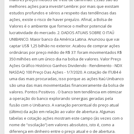
melhores ações para investir! Lembre: por mais que existam
estudos profundos e sérios a respeito das tendências das
ações, existe o risco de haver prejuízo. Afinal, a Bolsa de
Valores é o ambiente que fornece o melhor potencial de
lucratividade do mercado. 2. DADOS ATUAIS SOBRE O ITAÚ
UNIBANCO. Maior banco da América Latina. Anunciou que vai
captar US$ 1,25 bilhão no exterior. Acabou de comprar ações
ordinárias por preço médio de R$ 37: foram movimentados R$
350 milhões em um único dia na bolsa de valores. Valor Preço
Ações Gráfico Histórico Ganhos Dividendo - Rendimento - NDX
NASDAQ 100 Preço Das Ações - 1/7/2020. A cotação de ITUB4 é
uma das mais procuradas, isso porque as ações Itaú Unibanco
são uma das mais movimentadas financeiramente da bolsa de
valores. Pontos Positivos . O banco tem tendência em otimizar
a operação do banco explorando sinergias geradas pela
fusão com o Unibanco. A variação percentual do preço atual
(último) da ação em relação ao valor de abertura. Algumas
tabelas e cotação ações mostram este campo (às vezes com o
nome de “oscilação”) em valores absolutos, isto é, como a
diferença em dinheiro entre o preço atual e o de abertura.