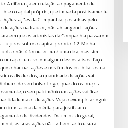
rio. A diferença em relação ao pagamento de
 sobre o capital próprio, que impacta positivamente
ta. Ações: ações da Companhia, possuídas pelo
to de ações na Itaucor, não abrangendo ações
a data em que os acionistas da Companhia passarem
 ou juros sobre o capital próprio. 1.2. Minha
o publico não é fornecer nenhuma dica, mas sim
o um aporte novo em algum desses ativos, faço
que olhar nas ações e nos fundos imobiliários na
tir os dividendos, a quantidade de ações vai
dinheiro do seu bolso. Logo, quando os preços
ovamente, o seu patrimônio em ações vai ficar
uantidade maior de ações. Veja o exemplo a seguir:
 ritmo acima da média para justificar o
agamento de dividendos. De um modo geral,
minui, as suas ações não sobem tanto e será