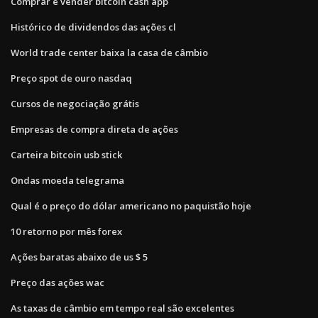
Comprar e vender bitcoin cash app
Histórico de dividendos das ações cl
World trade center baixa la casa de câmbio
Preço spot de ouro nasdaq
Cursos de negociação grátis
Empresas de compra direta de ações
Carteira bitcoin usb stick
Ondas moeda telegrama
Qual é o preço do dólar americano no paquistão hoje
10 retorno por mês forex
Ações baratas abaixo de us $ 5
Preço das ações wac
As taxas de câmbio em tempo real são excelentes