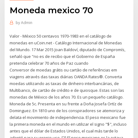
Moneda mexico 70
by
Admin
Valor - México 50 centavos 1970-1983 en el catálogo de
monedas en uCoin.net - Catálogo Internacional de Monedas
del Mundo. 17 Mar 2015 Joan Baldoví, diputado de Compromís,
señaló que "no es de recibo que el Gobierno de España
pretenda celebrar 70 años de Paz cuando
Conversor de moedas grátis ou cartão de referências em
viagens através das taxas diárias OANDA Rates®. Converta
moedas utilizando as taxas de dinheiro interbancárias, de
Multibanco, de cartão de crédito e de quiosque. Estas son las
monedas de México de los años 70. Es un pequeño catálogo.
Moneda de 5c. Presenta en su frente a Doña Josefa Ortíz de
Dominguez. En 1810 uno de los conspiradores se atemoriza y
delata el movimiento de independencia. El peso mexicano fue
la primera moneda en el mundo en utilizar el signo "$", incluso
antes que el dólar de Estados Unidos, el cual más tarde lo
adoptó para su propio uso. [2] El peso mexicano es la octava