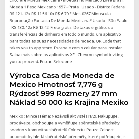
Moeda 1 Peso Mexicano 1957 - Prata . Usado - Distrito Federal .
R$ 121. 12x R$ 11 56 10x R$ 6 70 * Mest0267 Minuscula
Reprodução Fantasia De Moeda Mexicana* Usado - São Paulo
. R$ 130. 12x R$ 12 42. Frete grátis. De taxas e gráficos a
transferências de dinheiro em todo o mundo, um aplicativo
para todas as suas necessidades de moeda. QR Code that
takes you to app store. Escaneie com o celular para instalar.
Saiba mais sobre os aplicativos XE . Chevron symbol inviting
you to proceed. Entrar. Selecione
Výrobca Casa de Moneda de
Mexico Hmotnosť 7,776 g
Rýdzosť 999 Rozmery 27 mm
Náklad 50 000 ks Krajina Mexiko
Mexiko : Mince [Téma: Nezávislí aktivisté] [1/2]. Nakupujte,
prodávejte, obchodujte a vyměňujte sběratelské předměty
snadno s komunitou sběratelů Colnectu. Pouze Colnect
automaticky hledá sběratelské předměty, které potřebujete, s